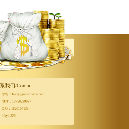
系我们/Contact
邮箱：luky@goldenname.com
电话：18758299097
Q Q：1820164138
lukylu826