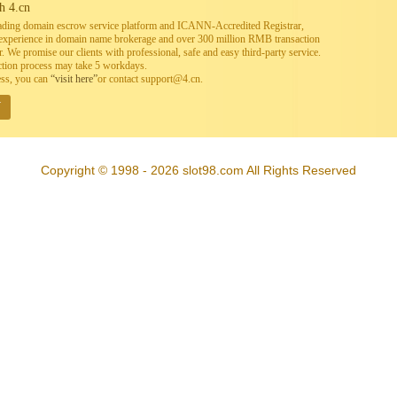
h 4.cn
leading domain escrow service platform and ICANN-Accredited Registrar,
h experience in domain name brokerage and over 300 million RMB transaction
. We promise our clients with professional, safe and easy third-party service.
ction process may take 5 workdays.
ess, you can
“visit here”
or contact support@4.cn.
W
Copyright © 1998 - 2026 slot98.com All Rights Reserved