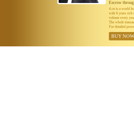
Escrow throug
4.cn is a world 
with 6 years ric
volume every year
The whole transa
For detailed proc
BUY NO